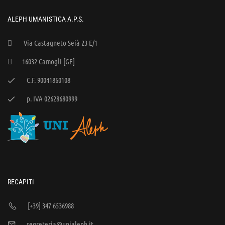
ALEPH UMANISTICA A.P.S.
Via Castagneto Seià 23 E/1
16032 Camogli [GE]
C.F. 90041860108
p. IVA 02628680999
RECAPITI
[+39] 347 6536988
segreteria@unialeph.it