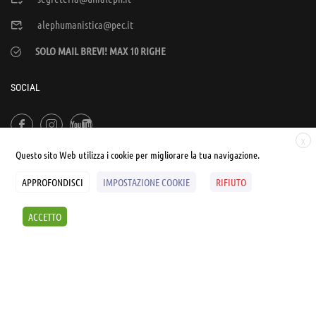
alephumanistica@pec.it
SOLO MAIL BREVI! MAX 10 RIGHE
SOCIAL
X
Questo sito Web utilizza i cookie per migliorare la tua navigazione.
APPROFONDISCI
IMPOSTAZIONE COOKIE
RIFIUTO
© UNIALEPH Libera Università popolare | by
WEB'S RIVER
ACCETTO
Sintesi e liberatorie
Policy
Cookies Policy