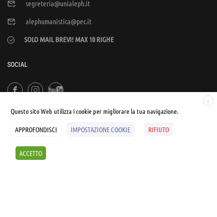
segreteria@unialeph.it
alephumanistica@pec.it
SOLO MAIL BREVI! MAX 10 RIGHE
SOCIAL
X
Questo sito Web utilizza i cookie per migliorare la tua navigazione.
APPROFONDISCI
IMPOSTAZIONE COOKIE
RIFIUTO
© UNIALEPH Libera Università popolare | by
WEB'S RIVER
ACCETTO
Sintesi e liberatorie
Policy
Cookies Policy