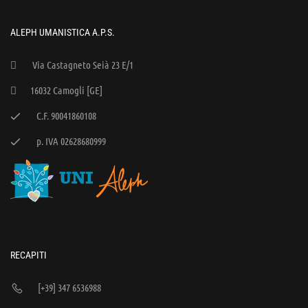
ALEPH UMANISTICA A.P.S.
Via Castagneto Seià 23 E/1
16032 Camogli [GE]
C.F. 90041860108
p. IVA 02628680999
RECAPITI
[+39] 347 6536988