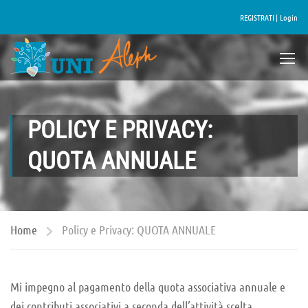
REGISTRATI |
Login
POLICY E PRIVACY:
QUOTA ANNUALE
Home
Policy e Privacy: QUOTA ANNUALE
Mi impegno al pagamento della quota associativa annuale e
dei contributi associativi a seconda dell’attività scelta.