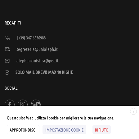
RECAPITI
[+39] 347 6536988
segreteria@unialeph.it
alephumanistica@pec.it
SOLO MAIL BREVI! MAX 10 RIGHE
SOCIAL
X
Questo sito Web utilizza i cookie per migliorare la tua navigazione.
APPROFONDISCI
IMPOSTAZIONE COOKIE
RIFIUTO
© UNIALEPH Libera Università popolare | by
WEB'S RIVER