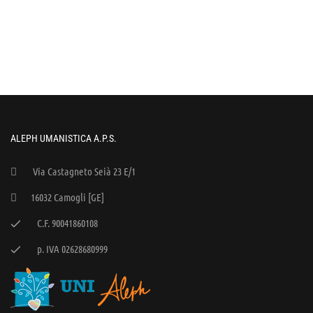
ALEPH UMANISTICA A.P.S.
Via Castagneto Seià 23 E/1
16032 Camogli [GE]
C.F. 90041860108
p. IVA 02628680999