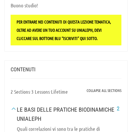
Buono studio!
PER ENTRARE NEI CONTENUTI DI QUESTA LEZIONE TEMATICA,
OLTRE AD AVERE UN TUO ACCOUNT SU UNIALEPH, DEVI
CLICCARE SUL BOTTONE BLU “ISCRIVITI” QUI SOTTO.
CONTENUTI
COLLAPSE ALL SECTIONS
2 Sections
3 Lessons
Lifetime
2
LE BASI DELLE PRATICHE BIODINAMICHE
UNIALEPH
Quali correlazioni vi sono tra le pratiche di