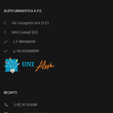
ALEPH UMANISTICA A.P.S.
Via Castagneto Seià 23 E/1
16032 Camogli [GE]
C.F. 90041860108
p. IVA 02628680999
RECAPITI
[+39] 347 6536988