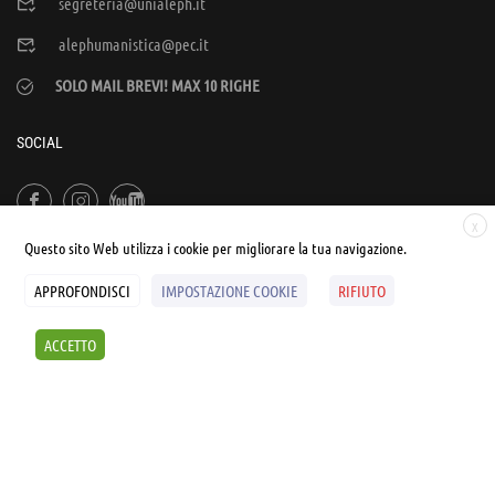
segreteria@unialeph.it
alephumanistica@pec.it
SOLO MAIL BREVI! MAX 10 RIGHE
SOCIAL
X
Questo sito Web utilizza i cookie per migliorare la tua navigazione.
APPROFONDISCI
IMPOSTAZIONE COOKIE
RIFIUTO
© UNIALEPH Libera Università popolare | by
WEB'S RIVER
ACCETTO
Sintesi e liberatorie
Policy
Cookies Policy