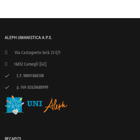
ALEPH UMANISTICA A.P.S.
Via Castagneto Seià 23 E/1
16032 Camogli [GE]
C.F. 90041860108
p. IVA 02628680999
RECAPITI