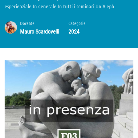
esperienziale In generale In tutti i seminari UniAleph …
Docente
Categorie
Mauro Scardovelli
2024