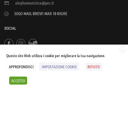
alephumanistica@pec.it
SOLO MAIL BREVI! MAX 10 RIGHE
SOCIAL
X
Questo sito Web utilizza i cookie per migliorare la tua navigazione.
APPROFONDISCI
IMPOSTAZIONE COOKIE
RIFIUTO
© UNIALEPH Libera Università popolare | by
WEB'S RIVER
ACCETTO
Sintesi e liberatorie
Policy
Cookies Policy