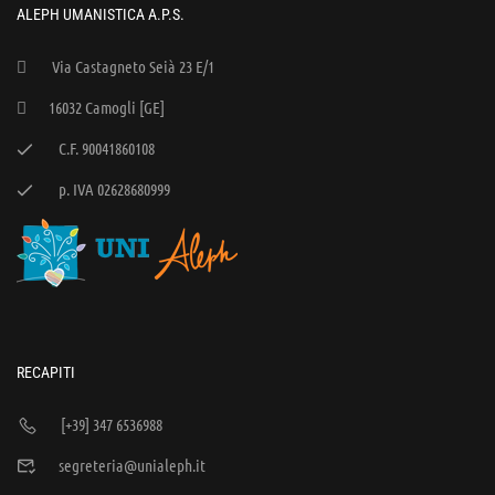
ALEPH UMANISTICA A.P.S.
Via Castagneto Seià 23 E/1
16032 Camogli [GE]
C.F. 90041860108
p. IVA 02628680999
RECAPITI
[+39] 347 6536988
segreteria@unialeph.it