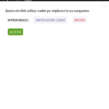
X
Questo sito Web utilizza i cookie per migliorare la tua navigazione.
APPROFONDISCI
IMPOSTAZIONE COOKIE
RIFIUTO
© UNIALEPH Libera Università popolare | by
WEB'S RIVER
ACCETTO
Sintesi e liberatorie
Policy
Cookies Policy
SCOPRI I SEMINARI