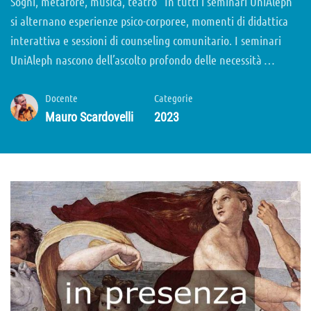
Sogni, metafore, musica, teatro “In tutti i seminari UniAleph
si alternano esperienze psico-corporee, momenti di didattica
interattiva e sessioni di counseling comunitario. I seminari
UniAleph nascono dell’ascolto profondo delle necessità …
Docente
Categorie
Mauro Scardovelli
2023