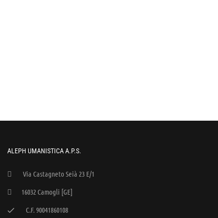
ALEPH UMANISTICA A.P.S.
Via Castagneto Seià 23 E/1
16032 Camogli [GE]
C.F. 90041860108