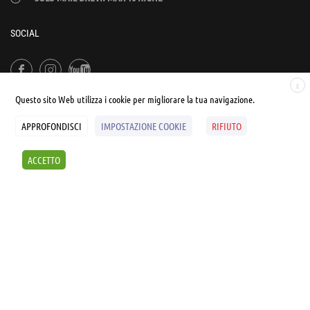
SOCIAL
X
Questo sito Web utilizza i cookie per migliorare la tua navigazione.
APPROFONDISCI
IMPOSTAZIONE COOKIE
RIFIUTO
© UNIALEPH Libera Università popolare | by
WEB'S RIVER
ACCETTO
Sintesi e liberatorie
Policy
Cookies Policy
SCOPRI I SEMINARI