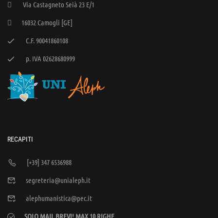
Via Castagneto Seià 23 E/1
16032 Camogli [GE]
C.F. 90041860108
p. IVA 02628680999
RECAPITI
[+39] 347 6536988
segreteria@unialeph.it
alephumanistica@pec.it
SOLO MAIL BREVI! MAX 10 RIGHE