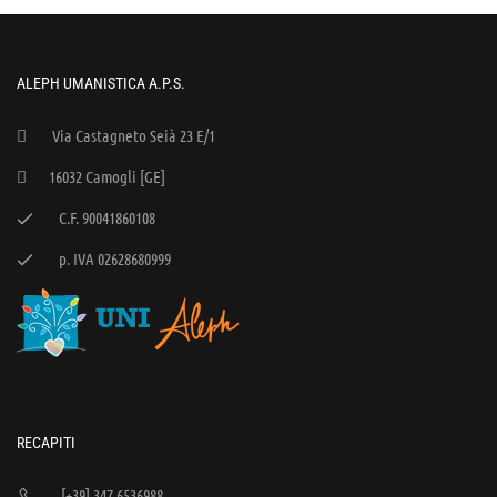
ALEPH UMANISTICA A.P.S.
Via Castagneto Seià 23 E/1
16032 Camogli [GE]
C.F. 90041860108
p. IVA 02628680999
RECAPITI
[+39] 347 6536988