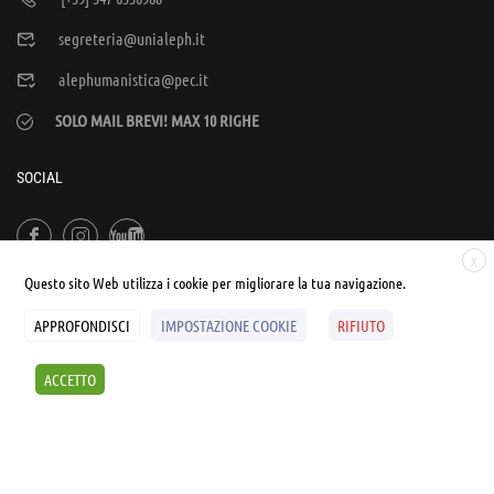
segreteria@unialeph.it
alephumanistica@pec.it
SOLO MAIL BREVI! MAX 10 RIGHE
SOCIAL
X
Questo sito Web utilizza i cookie per migliorare la tua navigazione.
APPROFONDISCI
IMPOSTAZIONE COOKIE
RIFIUTO
© UNIALEPH Libera Università popolare | by
WEB'S RIVER
ACCETTO
Sintesi e liberatorie
Policy
Cookies Policy