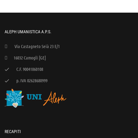
ALEPH UMANISTICA A.P.S.
Via Castagneto Seià 23 E/1
16032 Camogli [GE]
C.F. 90041860108
p. IVA 02628680999
RECAPITI