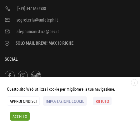
[+39] 347 6536988
segreteria@unialeph.it
alephumanistica@pec.it
SOLO MAIL BREVI! MAX 10 RIGHE
SOCIAL
X
Questo sito Web utilizza i cookie per migliorare la tua navigazione.
APPROFONDISCI
IMPOSTAZIONE COOKIE
RIFIUTO
© UNIALEPH Libera Università popolare | by
WEB'S RIVER
ACCETTO
Sintesi e liberatorie
Policy
Cookies Policy