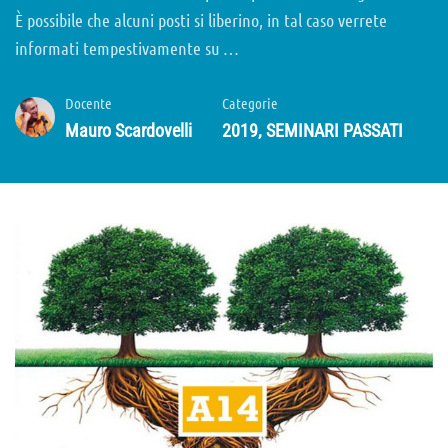
È possibile che alcuni posti si liberino, in tal caso verrete
informati tempestivamente su …
Docente
Categorie
Mauro Scardovelli
2019
,
SEMINARI PASSATI