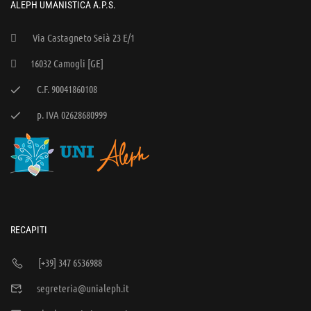
ALEPH UMANISTICA A.P.S.
Via Castagneto Seià 23 E/1
16032 Camogli [GE]
C.F. 90041860108
p. IVA 02628680999
RECAPITI
[+39] 347 6536988
segreteria@unialeph.it