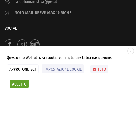
alephumanistica@pec.it
SOLO MAIL BREVI! MAX 10 RIGHE
SOCIAL
X
Questo sito Web utilizza i cookie per migliorare la tua navigazione.
APPROFONDISCI
IMPOSTAZIONE COOKIE
RIFIUTO
© UNIALEPH Libera Università popolare | by
WEB'S RIVER
ACCETTO
Sintesi e liberatorie
Policy
Cookies Policy