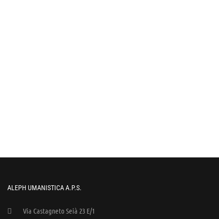
ALEPH UMANISTICA A.P.S.
Via Castagneto Seià 23 E/1