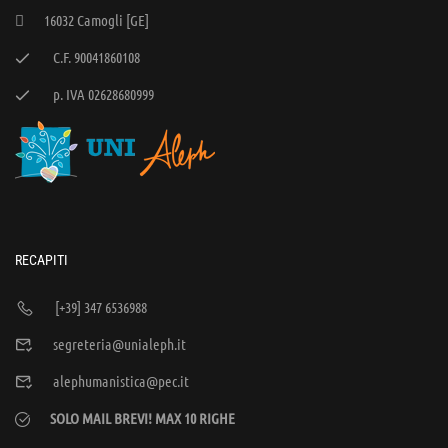
16032 Camogli [GE]
C.F. 90041860108
p. IVA 02628680999
RECAPITI
[+39] 347 6536988
segreteria@unialeph.it
alephumanistica@pec.it
SOLO MAIL BREVI! MAX 10 RIGHE