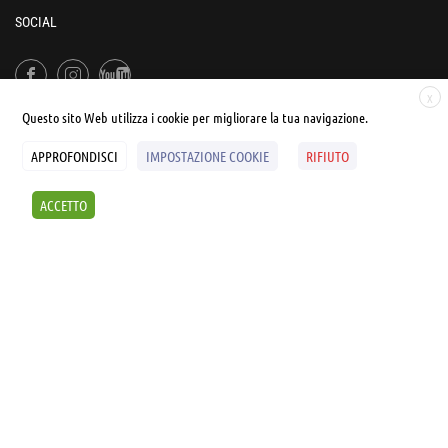
SOCIAL
X
Questo sito Web utilizza i cookie per migliorare la tua navigazione.
APPROFONDISCI
IMPOSTAZIONE COOKIE
RIFIUTO
© UNIALEPH Libera Università popolare | by
WEB'S RIVER
ACCETTO
Sintesi e liberatorie
Policy
Cookies Policy
SCOPRI I SEMINARI